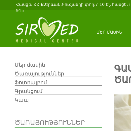
Հասցե: ՀՀ Ք.Երևան,Բուզանդի փող.7-10 Էլ. հասցե: i
915
ՄԵՐ ՄԱՍԻՆ
Մեր մասին
ԳԱ
Ծառայություններ
ԾԱ
Ֆոտոալբոմ
Գրանցում
Կապ
ԾԱՌԱՅՈՒԹՅՈՒՆՆԵՐ