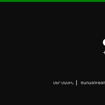
ՄԵՐ ՄԱՍԻՆ
ԾԱՌԱՅՈՒԹՅՈ