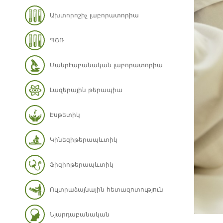
Ախտորոշիչ լաբորատորիա
ՊՇՌ
Մանրէաբանական լաբորատորիա
Լազերային թերապիա
Էսթետիկ
Կինեզիթերապևտիկ
Ֆիզիոթերապևտիկ
Ուլտրաձայնային հետազոտություն
Նյարդաբանական