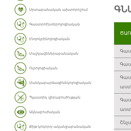
ԳՆ
Սրտաբանական ախտորոշում
Գաստրոէնտերոլոգիական
ԾԱՌ
Էնդոկրինոլոգիական
Գաս
Մաշկավեներաբանական
Գաս
Ուրոլոգիական
Գաս
Մանկաբարձագինեկոլոգիական
աստ
Պլաստիկ վիրաբուժության
Գաս
աստ
Ակնաբուժական
Շնչա
Քիթ-կոկորդ–ականջաբանական