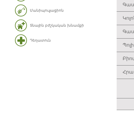
Գաս
Մանիպուլյացիոն
Կոլ
Տնային բժշկական խնամքի
Գաս
Դեղատուն
Պոլ
Բիո
Հրա