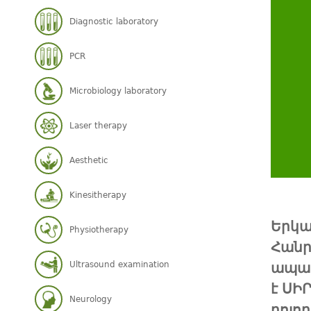
Diagnostic laboratory
PCR
Microbiology laboratory
Laser therapy
Aesthetic
Kinesitherapy
Երկա
Physiotherapy
Հանր
Ultrasound examination
ապահ
է ՍԻ
Neurology
բոլո