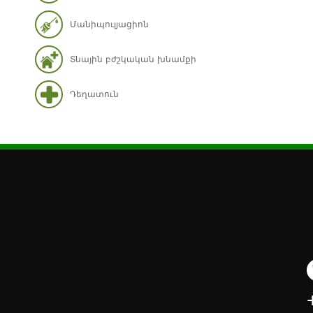
Մանիպուլյացիոն
Տնային բժշկական խնամքի
Դեղատուն