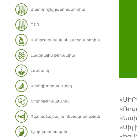
Ախտորոշիչ լաբորատորիա
ՊՇՌ
Մանրէաբանական լաբորատորիա
Լազերային թերապիա
Էսթետիկ
Կինեզիթերապևտիկ
«ՍԻՐ
Ֆիզիոթերապևտիկ
«Ռոս
Ուլտրաձայնային հետազոտություն
«Նաի
«Սիլ
Նյարդաբանական
«Իզմ