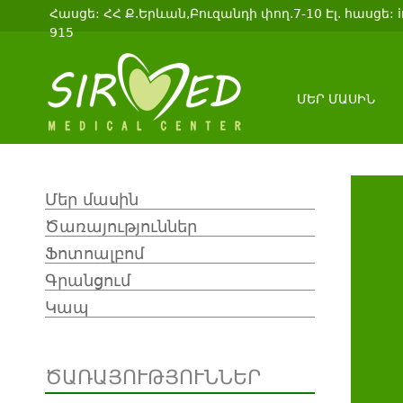
Հասցե: ՀՀ Ք.Երևան,Բուզանդի փող.7-10 Էլ. հասցե: i
915
ՄԵՐ ՄԱՍԻՆ
Մեր մասին
Ծառայություններ
Ֆոտոալբոմ
Գրանցում
Կապ
ԾԱՌԱՅՈՒԹՅՈՒՆՆԵՐ