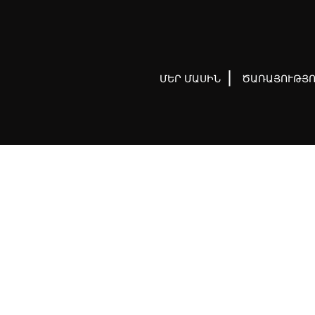
ՄԵՐ ՄԱՍԻՆ
ԾԱՌԱՅՈՒԹՅՈ