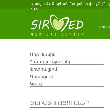
Հասցե: ՀՀ Ք.Երևան,Բուզանդի փող.7-10 Էլ.
915
ՄԵՐ 
Մեր մասին
Ծառայություններ
Ֆոտոալբոմ
Գրանցում
Կապ
ԾԱՌԱՅՈՒԹՅՈՒՆՆԵՐ