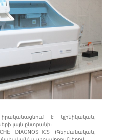
րականացնում է կլինիկական, 
րի լայն ընտրանի:

HE DIAGNOSTICS (Գերմանական, 
րանսիական) սարքավորումներով: