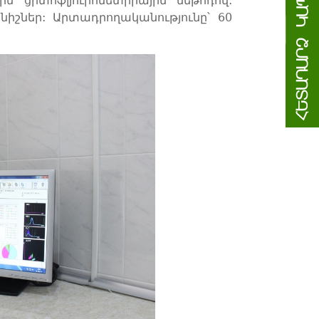
 ցիտոֆլյուրոմետրիային մեթոդով:
իշներ: Արտադրողականությունը՝ 60