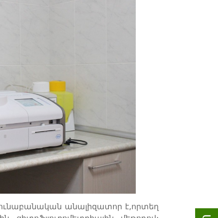
ունաբանական անալիզատոր է,որտեղ