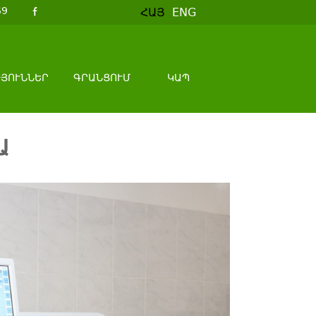
69
ՀԱՅ
ENG
ԹՅՈՒՆՆԵՐ
ԳՐԱՆՑՈՒՄ
ԿԱՊ
Ա