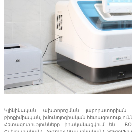
Կլինիկական ախտորոշման լաբորատորիան ի
բիոքիմիական, իմունոլոգիական հետազոտություննե
Հետազոտությունները իրականացվում են  ROC
Շվեյցարական),  Sysmex (Ճապոնական), Stago(Ֆ