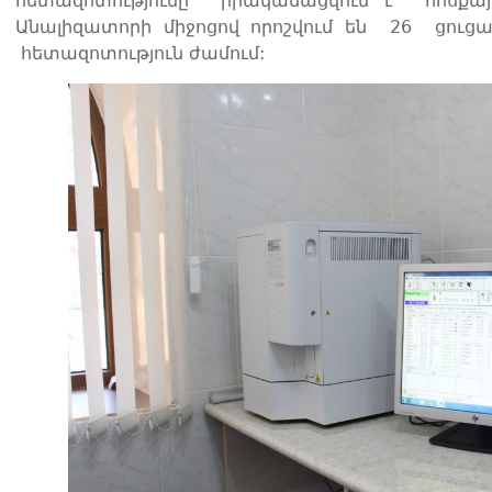
հետազոտությունը իրականացվում է հոսքային
Անալիզատորի միջոցով որոշվում են 26 ցուցան
հետազոտություն ժամում: