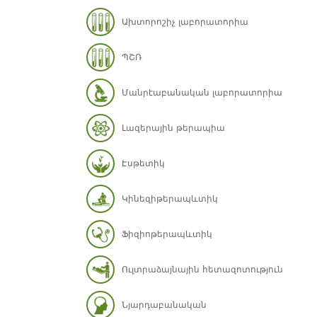
Ախտորոշիչ լաբորատորիա
ՊՇՌ
Մանրէաբանական լաբորատորիա
Լազերային թերապիա
Էսթետիկ
Կինեզիթերապևտիկ
Ֆիզիոթերապևտիկ
Ուլտրաձայնային հետազոտություն
Նյարդաբանական