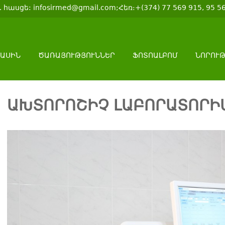
 հասցե: infosirmed@gmail.com;Հեռ։+(374) 77 569 915, 95 5
ՄԱՍԻՆ
ԾԱՌԱՅՈՒԹՅՈՒՆՆԵՐ
ՖՈՏՈԱԼԲՈՄ
ՆՈՐՈՒ
ԱԽՏՈՐՈՇԻՉ ԼԱԲՈՐԱՏՈՐԻ