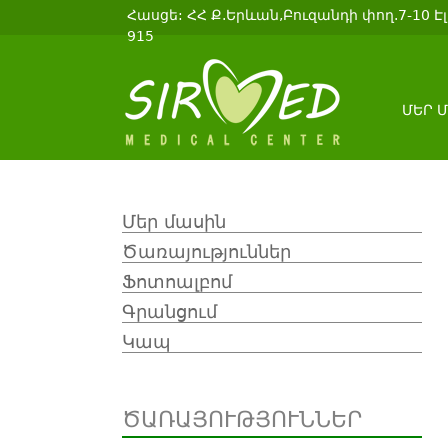
Հասցե: ՀՀ Ք.Երևան,Բուզանդի փող.7-10 Էլ.
915
ՄԵՐ 
Մեր մասին
Ծառայություններ
Ֆոտոալբոմ
Գրանցում
Կապ
ԾԱՌԱՅՈՒԹՅՈՒՆՆԵՐ