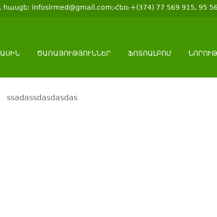
 հասցե: infosirmed@gmail.com;Հեռ։+(374) 77 569 915, 95 5
ՄԱՍԻՆ
ԾԱՌԱՅՈՒԹՅՈՒՆՆԵՐ
ՖՈՏՈԱԼԲՈՄ
ՆՈՐՈՒ
ssadassdasdasdas