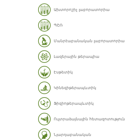
Ախտորոշիչ լաբորատորիա
ՊՇՌ
Մանրէաբանական լաբորատորիա
Լազերային թերապիա
Էսթետիկ
Կինեզիթերապևտիկ
Ֆիզիոթերապևտիկ
Ուլտրաձայնային հետազոտություն
Նյարդաբանական